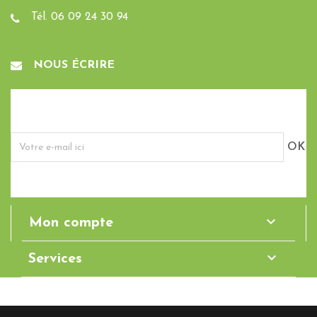
Tél. 06 09 24 30 94
NOUS ÉCRIRE
Inscription à la Newsletter
En cochant cette case, j'accepte la Politique de
En savoir plus
Confidentialité de ce site.

Mon compte

Services