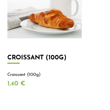
CROISSANT (100G)
Croissant (100g)
Prix
1,40 €