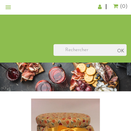

|
(0)
OK